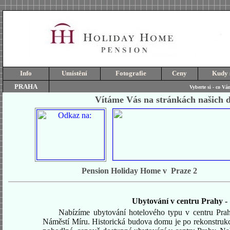
Info
Umístění
Fotografie
Ceny
Kudy
PRAHA
Vyberte si - co Vá
Vítáme Vás na stránkách našich 
Pension Holiday Home v Praze 2
Ubytování v centru Prahy
-
Nabízíme ubytování hotelového typu v centru Pra
Náměstí Míru. Historická budova domu je po rekonstrukci