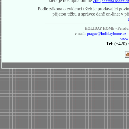
která je dostupná online
zde
(ochrana osobních
Podle zákona o evidenci tržeb je prodávající povi
přijatou tržbu u správce daně on-line; v 
HOLIDAY HOME - Penzion,
e-mail:
prague
@holidayhome.cz
www.
Tel
: (+420)