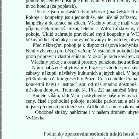
pohodlné, cenově dostupné ubytování v centru Prahy. Na
m od hotelu (za poplatek).
Pokoje jsou
nejčastěji dvojlůžkové (manželské či 
Pokoje i koupelny jsou jednoduše, ale účelně zařízeny, K
lampičky a dekorace na zdech. Všechny pokoje mají vla
příjem,
elektronický trezor, telefon a WiFi
. Lůžkoviny, r
pokoje. Úklid zahrnuje pravidelné mytí koupelny a WC, 
běžný úklid. Ručníky jsou vyměňovány dle potřeby, obvyk
Před některými pokoji je k dispozici čajová kuchyňka s
Není vybavena pro běžné vaření. V ostatních pokojích jso
proto připravit i vlastní snídani. V okolí je řada kaváren.
Všechny pokoje a ostatní prostory penzionu jsou strikt
Námi nabízené ubytování v Praze je vhodné pro návště
zábavy, nákupů, návštěvy kulturních a jiných akcí. V hoj
při školeních či kongresech v Praze. Celá centrální Praha,
koncertní haly) a institucí jsou od nás snadno dostupn
městkou dopravu. Tramvaje (4, 16 a 22) na náměstí Míru
Budete vítáni, rádi Vám poskytneme naše ubytovací sl
ceny, čisté a pohodlné pokoje, nabídka parkování a náš o
to jsou přednosti pro které se naši klienti k nám opakovan
Obdobné služby nabízíme i v našem druhém ubytovac
Vyžlovka.
Podmínky
zpracování osobních údajů hostů
v 